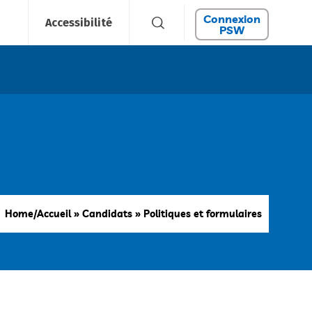
Connexion
Accessibilité
PSW
Home/Accueil
»
Candidats
»
Politiques et formulaires