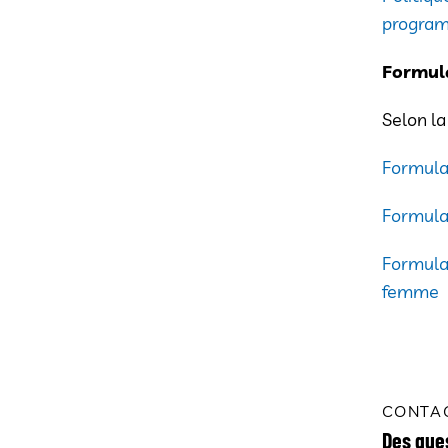
program
Formul
Selon la
Formula
Formulai
Formulai
femme
CONTA
Des que