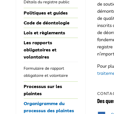
Détails du registre public
de souti
démontre
Politiques et guides
de quali
Code de déontologie
inscrits
de déont
Lois et règlements
fondemen
Les rapports
registre
obligatoires et
n’import
volontaires
Pour plu
Formulaire de rapport
traiteme
obligatoire et volontaire
Processus sur les
plaintes
CONTA
Des que
Organigramme du
processus des plaintes
c