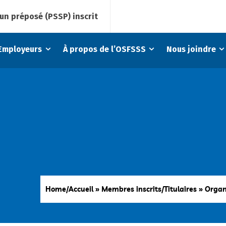
un préposé (PSSP) inscrit
Employeurs
À propos de l’OSFSSS
Nous joindre
Home/Accueil
»
Membres inscrits/Titulaires
»
Organ